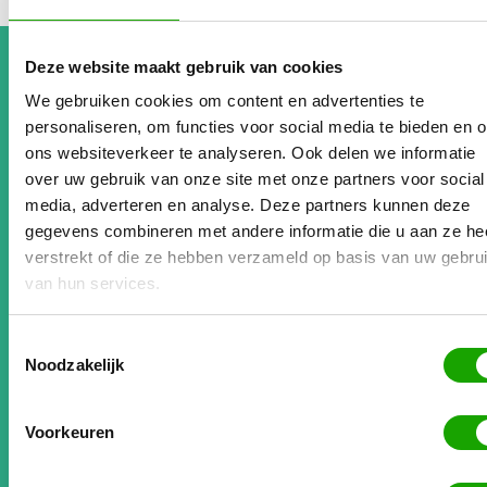
Deze website maakt gebruik van cookies
We gebruiken cookies om content en advertenties te
Review klant
personaliseren, om functies voor social media te bieden en 
ons websiteverkeer te analyseren. Ook delen we informatie
Johan Senders
Directeur Workaround Europe
over uw gebruik van onze site met onze partners voor social
www.workaroundeurope.nl
media, adverteren en analyse. Deze partners kunnen deze
gegevens combineren met andere informatie die u aan ze he
verstrekt of die ze hebben verzameld op basis van uw gebru
Sinds de samenwerking met Flexpedia’s platform is
van hun services.
onze concurrentiepositie aanzienlijk versterkt.
Vooral door de slimme backoffice functionaliteiten
Toestemmingsselectie
van het platform zijn onze bedrijfsprocessen
Noodzakelijk
binnen Workaround Europe geoptimaliseerd.
Snelheid, overzicht en structuur. Daarnaast een
Voorkeuren
stuk kostenbesparing met lagere kostprijzen en
het voordeel van de ET-regeling.