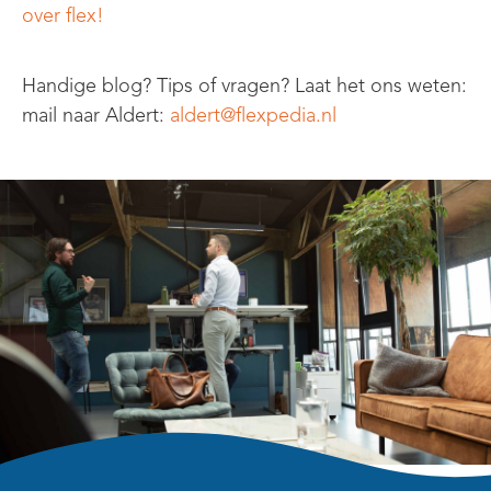
over flex!
Handige blog? Tips of vragen? Laat het ons weten:
mail
naar
Aldert
:
aldert@flexpedia.nl