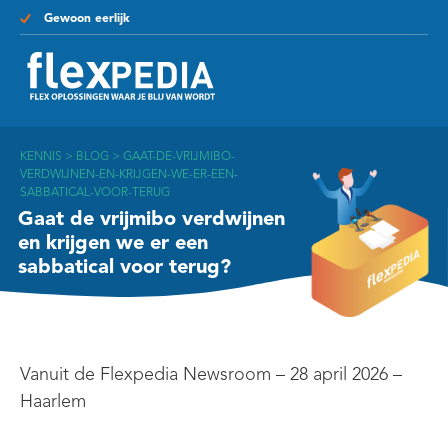
Gewoon eerlijk
KENNIS
>
BLOG
>
GAAT-DE-VRIJMIBO-
VERDWIJNEN-EN-KRIJGEN-WE-ER-EEN-
SABBATICAL-VOOR-TERUG
Gaat de vrijmibo verdwijnen
en krijgen we er een
sabbatical voor terug?
Vanuit de Flexpedia Newsroom – 28 april 2026 –
Haarlem