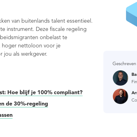
ken van buitenlands talent essentieel.
ste instrument. Deze fiscale regeling
arbeidsmigranten onbelast te
k hoger nettoloon voor je
 jou als werkgever.
Geschreven
Ba
Fi
st: Hoe blijf je 100% compliant?
Ar
Co
 en de 30%-regeling
assen