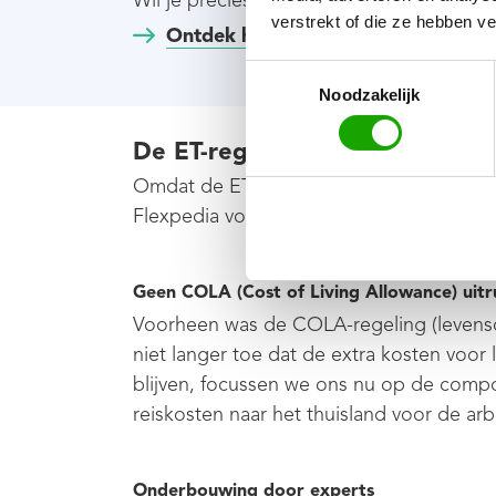
verstrekt of die ze hebben v
Ontdek hoe de rekensom precies in 
Toestemmingsselectie
Noodzakelijk
De ET-regeling en de Belasting
Omdat de ET-regeling een fiscale regelin
Flexpedia volgens de strikte kaders van d
Geen COLA
(Cost of Living Allowance)
uitr
Voorheen was de COLA-regeling (levenson
niet langer toe dat de extra kosten voo
blijven, focussen we ons nu op de compon
reiskosten naar het thuisland voor de ar
Onderbouwing door experts