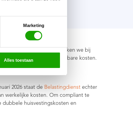
Marketing
uitvoering. Om die reden werken we bij
hierbij op werkelijke, aantoonbare kosten.
Alles toestaan
nuari 2026 staat de
Belastingdienst
echter
an werkelijke kosten. Om compliant te
de dubbele huisvestingskosten en