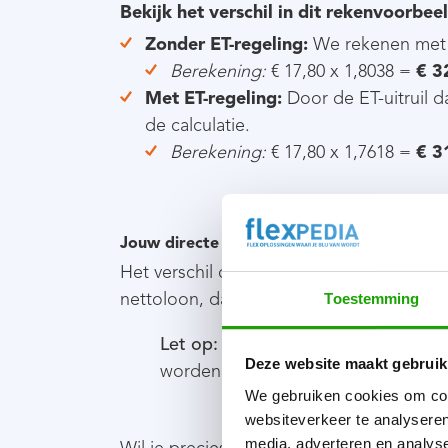
Bekijk het verschil in dit rekenvoorbeel
Zonder ET-regeling:
We rekenen met 
Berekening:
€ 17,80 x 1,8038 =
€ 3
Met ET-regeling:
Door de ET-uitruil 
de calculatie.
Berekening:
€ 17,80 x 1,7618 =
€ 3
Jouw directe besparing
Het verschil onderaan de streep is direct
nettoloon, dalen jouw loonkosten aanzien
Toestemming
Let op:
Dit zijn fictieve voorbeeldb
Deze website maakt gebruik
worden uitgeruild. Wij checken altijd
We gebruiken cookies om cont
websiteverkeer te analyseren
media, adverteren en analys
Wil je precies weten hoe de componenten