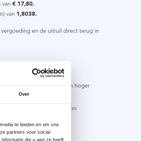
n van
€ 17,80.
n) van
1,8038.
o vergoeding en de uitruil direct terug in
 de medewerker geniet van een hoger
Over
maal 30% van het feitelijk loon
 media te bieden en om ons
ze partners voor social
nformatie die u aan ze heeft
 rol spelen?