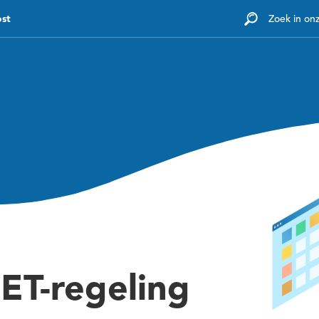
ost
Zoek in on
Diensten
Tarieven
Kennisbank
Voor werk
 ET-regeling