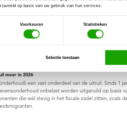
erzameld op basis van uw gebruik van hun services.
elkaar zit
Voorkeuren
Statistieken
dienst: Hoe blijf je 100% compliant?
g is, kijkt de Belastingdienst nauwlettend mee naar de 
e fiscus. Sinds de verscherpingen in 2026 ligt de focus 
Selectie toestaan
uil meer in 2026
derhoud) een vast onderdeel van de uitruil. Sinds 1 ja
r levensonderhoud onbelast worden uitgeruild op basis v
enten die wél stevig in het fiscale zadel zitten, zoals 
beidsmigranten.