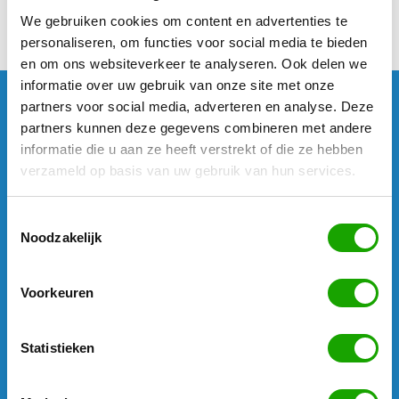
van Fase A naar B en C
We gebruiken cookies om content en advertenties te
personaliseren, om functies voor social media te bieden
en om ons websiteverkeer te analyseren. Ook delen we
informatie over uw gebruik van onze site met onze
partners voor social media, adverteren en analyse. Deze
Uitzenden per branche / inlenende
partners kunnen deze gegevens combineren met andere
cao
informatie die u aan ze heeft verstrekt of die ze hebben
verzameld op basis van uw gebruik van hun services.
Afbouw
Toestemmingsselectie
Bouw
Noodzakelijk
Metaal en techniek
Hoveniers
Voorkeuren
Transport & Logistiek
Statistieken
Schilders
Schoonmaak