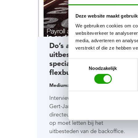
Deze website maakt gebruik
We gebruiken cookies om cont
websiteverkeer te analyseren
media, adverteren en analys
Do’s and don’ts bij
verstrekt of die ze hebben v
uitbesteden backoffice;
speciaal voor
Toestemmingsselectie
Noodzakelijk
flexbureaus
Medium:
Flexmarkt Magazine
Interview met onder andere
Gert-Jan Butter, commercieel
directeur Flexpedia, over waar je
op moet letten bij het
uitbesteden van de backoffice.