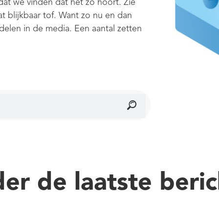
at we vinden dat het zo hoort. Zie
t blijkbaar tof. Want zo nu en dan
elen in de media. Een aantal zetten
der de laatste beri