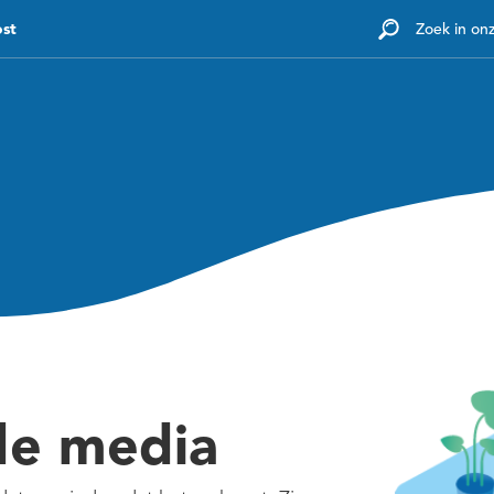
ost
Zoek in on
Diensten
Tarieven
Kennisbank
Voor werk
de media