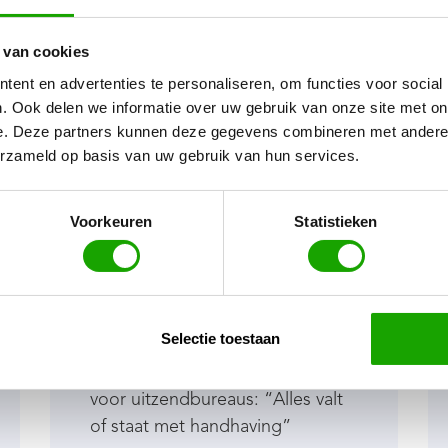
 van cookies
ent en advertenties te personaliseren, om functies voor social
. Ook delen we informatie over uw gebruik van onze site met on
e. Deze partners kunnen deze gegevens combineren met andere i
Nieuwe toelatingsstelsel
erzameld op basis van uw gebruik van hun services.
uitzendbureaus: “Alles
valt of staat met
Voorkeuren
Statistieken
handhaving”
Medium:
Boom management
Interview met Gert-Jan Butter,
Selectie toestaan
commercieel directeur Flexpedia,
over het nieuwe toelatingsstelsel
voor uitzendbureaus: “Alles valt
of staat met handhaving”