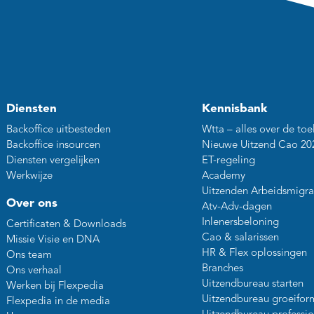
Diensten
Kennisbank
Backoffice uitbesteden
Wtta – alles over de toe
Backoffice insourcen
Nieuwe Uitzend Cao 20
Diensten vergelijken
ET-regeling
Werkwijze
Academy
Uitzenden Arbeidsmigra
Over ons
Atv-Adv-dagen
Inlenersbeloning
Certificaten & Downloads
Cao & salarissen
Missie Visie en DNA
HR & Flex oplossingen
Ons team
Branches
Ons verhaal
Uitzendbureau starten
Werken bij Flexpedia
Uitzendbureau groeifor
Flexpedia in de media
Uitzendbureau professio