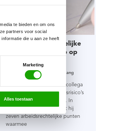
 media te bieden en om ons
ze partners voor social
nformatie die u aan ze heeft
Top 7 arbeidsrechtelijke
tips voor meer grip op
personeelsrisico’s
Marketing
Medium:
Het ondernemersbelang
In dit heldere artikel gaat collega
Aldert in op de personeelsrisico’s
Alles toestaan
voor de mkb ondernemer. In
begrijpelijke taal benoemt hij
zeven arbeidsrechtelijke punten
waarmee