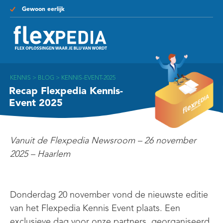
Gewoon eerlijk
KENNIS
>
BLOG
>
KENNIS-EVENT-2025
Recap Flexpedia Kennis-
Event 2025
Vanuit de Flexpedia Newsroom – 26 november
2025 – Haarlem
Donderdag 20 november vond de nieuwste editie
van het Flexpedia Kennis Event plaats. Een
exclusieve dag voor onze
partners
, georganiseerd