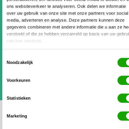
ons websiteverkeer te analyseren. Ook delen we informatie
onze concurrentiepositie aanzienlijk versterkt.
over uw gebruik van onze site met onze partners voor social
Vooral door de slimme backoffice functionaliteiten
media, adverteren en analyse. Deze partners kunnen deze
van het platform zijn onze bedrijfsprocessen
gegevens combineren met andere informatie die u aan ze he
binnen Workaround Europe geoptimaliseerd.
verstrekt of die ze hebben verzameld op basis van uw gebru
Snelheid, overzicht en structuur. Daarnaast een
van hun services.
stuk kostenbesparing met lage kostprijzen en het
voordeel van de ET-regeling.
Toestemmingsselectie
Noodzakelijk
Meer reviews: bekijk hier de reviews en user cases
van andere flexbureaus
Voorkeuren
Statistieken
Marketing
Interesse in
Backoffice