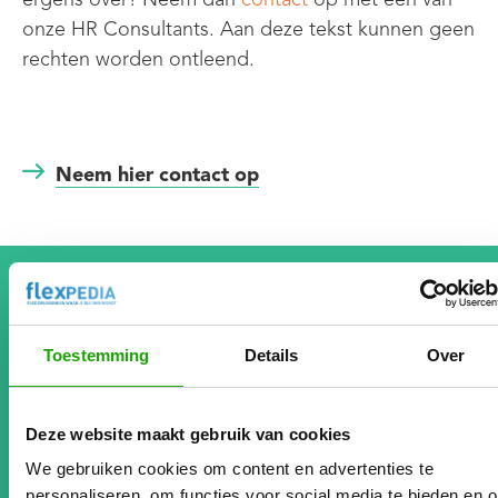
onze HR Consultants. Aan deze tekst kunnen geen
rechten worden ontleend.
.
Neem hier contact op
Review klant
Toestemming
Details
Over
Johan Senders
Directeur Workaround Europe
www.workaroundeurope.nl
Deze website maakt gebruik van cookies
We gebruiken cookies om content en advertenties te
Sinds de samenwerking met Flexpedia’s platform is
personaliseren, om functies voor social media te bieden en 