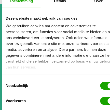
Toestemming
Details
Over
Deze website maakt gebruik van cookies
Review klant
We gebruiken cookies om content en advertenties te
personaliseren, om functies voor social media te bieden en 
Johan Senders
ons websiteverkeer te analyseren. Ook delen we informatie
Directeur Workaround Europe
www.workaroundeurope.nl
over uw gebruik van onze site met onze partners voor social
media, adverteren en analyse. Deze partners kunnen deze
gegevens combineren met andere informatie die u aan ze he
Sinds de samenwerking met Flexpedia’s platform is
verstrekt of die ze hebben verzameld op basis van uw gebru
onze concurrentiepositie aanzienlijk versterkt.
van hun services.
Vooral door de slimme backoffice functionaliteiten
van het platform zijn onze bedrijfsprocessen
Toestemmingsselectie
binnen Workaround Europe geoptimaliseerd.
Noodzakelijk
Snelheid, overzicht en structuur. Daarnaast een
stuk kostenbesparing met lage kostprijzen en het
Voorkeuren
voordeel van de ET-regeling.