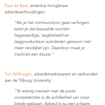
Paul de Beer
,
emeritus hoogleraar
arbeidsverhoudingen
:
“
A
ls
je he
t
minimumloon
gaat
verhogen
,
weet je dat bepaalde
soorten
laagwaardige,
laagbetaald
en
laagproductieve activiteiten gewoon niet
meer
rendabel
zijn. Daardoor maak je
impliciet een keuze
.
“
Ton Wilthagen
, arbeidsmarktexpert en verbonden
aan de Tilburg University
:
“Te weinig
mensen met de juiste
competenties i
s
de achilleshiel van onze
brede welvaart. Arbeid is nu een schaars