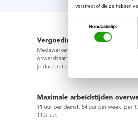
verstrekt of die ze hebben v
Toestemmingsselectie
Noodzakelijk
Vergoedingen
Medewerkers in de afbouw hebben in bep
onwerkbaar weer. De reiskostenvergoeding
je dus bruto vergoeden.
Maximale arbeidstijden overw
11 uur per dienst, 54 uur per week, per 1
11,5 uur.