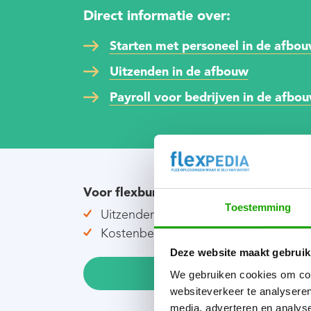
Direct informatie over:
Starten met personeel in de afbo
Uitzenden in de afbouw
Payroll voor bedrijven in de afbo
Voor flexbureaus die uitzenden in de 
Toestemming
Uitzenden via backoffice platform pay
Kostenbesparing, geen ziekterisico,
Deze website maakt gebruik
Lees verder
We gebruiken cookies om cont
websiteverkeer te analyseren
media, adverteren en analys