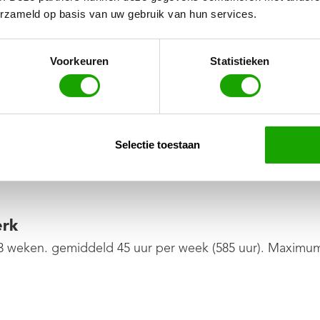
erzameld op basis van uw gebruik van hun services.
Voorkeuren
Statistieken
aalde gevallen ook recht op kleding- en gereedschaps
 € 0,34 per km. Het is wettelijk mogelijk om € 0,23 ne
Selectie toestaan
erk
3 weken. gemiddeld 45 uur per week (585 uur). Maximum ar