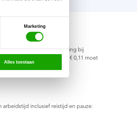
Marketing
vergoeding en een vergoeding bij
tto te vergoeden. De overige € 0,11 moet
Alles toestaan
beidstijd inclusief reistijd en pauze: