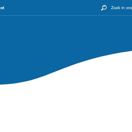
ost
Zoek in on
Diensten
Tarieven
Kennisbank
Voor werk