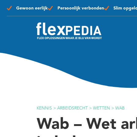
Gewoon eerlijk
Persoonlijk verbonden
Slim opgel
KENNIS
>
ARBEIDSRECHT
>
WETTEN
>
WAB
Wab – Wet ar