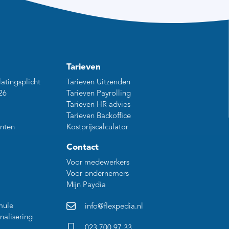
Tarieven
latingsplicht
Tarieven Uitzenden
26
Tarieven Payrolling
Tarieven HR advies
Tarieven Backoffice
nten
Kostprijscalculator
Contact
Voor medewerkers
Voor ondernemers
Mijn Paydia
mule
info@flexpedia.nl
nalisering
023 700 97 33