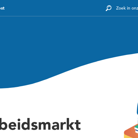
ost
Zoek in on
Diensten
Tarieven
Kennisbank
Voor werk
beidsmarkt