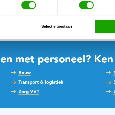
Selectie toestaan
n met personeel? Ken
Bouw
Transport & logistiek
Zorg VVT