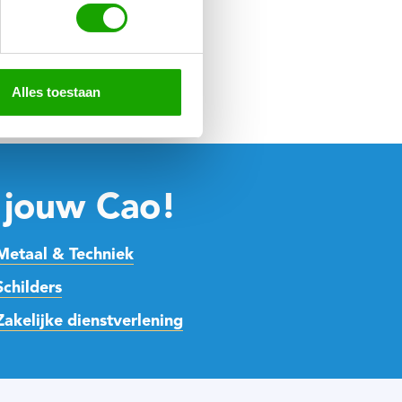
Alles toestaan
 jouw Cao!
Metaal & Techniek
Schilders
Zakelijke dienstverlening