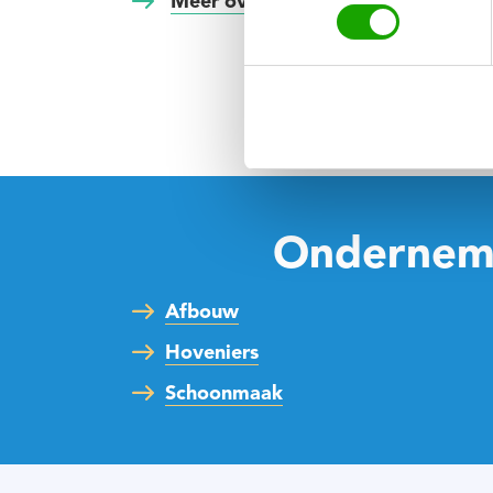
Meer over de wab (Rijksoverheid)
Onderneme
Afbouw
Hoveniers
Schoonmaak