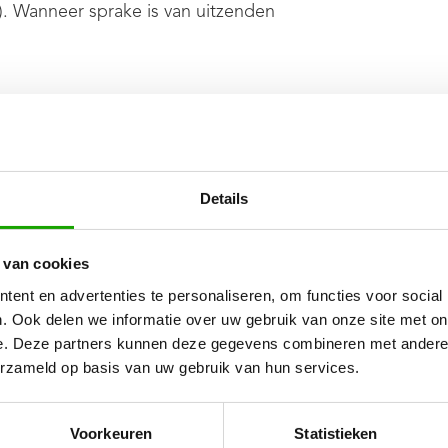
). Wanneer sprake is van uitzenden
oor de werkgever is gealloceerd (=
en wél exclusief aan de
rdt gesteld (= exclusief bij één
Details
dan is er sprake van payrolling.
door de Wab vanaf 1 januari 2020 geen
 van cookies
ers krijgen exact dezelfde
enst van de inlener.
ent en advertenties te personaliseren, om functies voor social
. Ook delen we informatie over uw gebruik van onze site met on
e. Deze partners kunnen deze gegevens combineren met andere i
erzameld op basis van uw gebruik van hun services.
sus payroll na invoering Wab
Voorkeuren
Statistieken