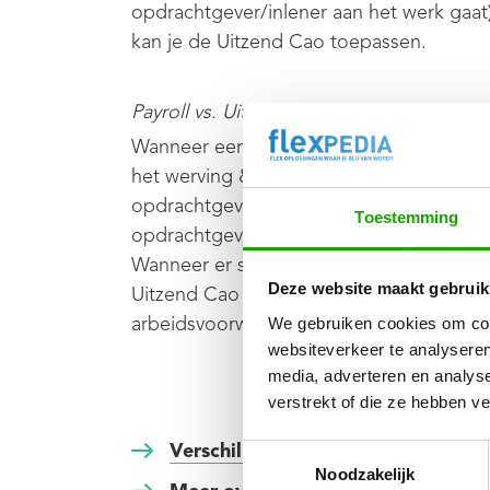
opdrachtgever/inlener aan het werk gaat
kan je de Uitzend Cao toepassen.
Payroll vs. Uitzenden
Wanneer een arbeidskracht echter niet d
het werving & selectietraject) en bovendi
opdrachtgever/inlener ter beschikking wo
Toestemming
opdrachtgever/inlener aan het werk gaat) 
Wanneer er sprake is van payroll mag je 
Deze website maakt gebruik
Uitzend Cao toepassen. Payroll medewerk
arbeidsvoorwaarden als werknemers in di
We gebruiken cookies om cont
websiteverkeer te analyseren
media, adverteren en analys
verstrekt of die ze hebben v
Verschil uitzenden/detacheren ver
Toestemmingsselectie
Noodzakelijk