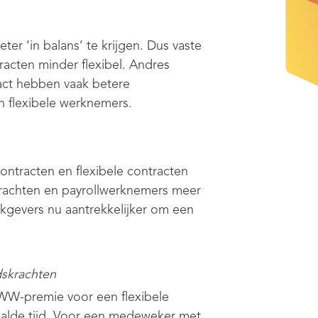
er ‘in balans’ te krijgen. Dus vaste
racten minder flexibel. Andres
act hebben vaak betere
 flexibele werknemers.
contracten en flexibele contracten
achten en payrollwerknemers meer
kgevers nu aantrekkelijker om een
dskrachten
 WW-premie voor een flexibele
alde tijd. Voor een medeweker met