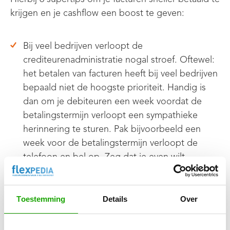
krijgen en je cashflow een boost te geven:
Bij veel bedrijven verloopt de
crediteurenadministratie nogal stroef. Oftewel:
het betalen van facturen heeft bij veel bedrijven
bepaald niet de hoogste prioriteit. Handig is
dan om je debiteuren een week voordat de
betalingstermijn verloopt een sympathieke
herinnering te sturen. Pak bijvoorbeeld een
week voor de betalingstermijn verloopt de
telefoon en bel op. Zeg dat je even wilt
informeren hoe het loopt en laat je directe
telefoonnummer achter zodat de klant kan
bellen voor het geval er iets is. Vertel
Toestemming
Details
Over
vervolgens subtiel dat je zag dat de
betalingsdeadline nadert en dat je de betaling