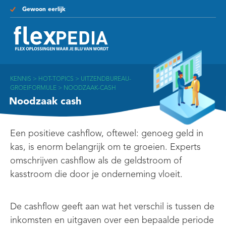
Gewoon eerlijk
KENNIS
>
HOT-TOPICS
>
UITZENDBUREAU-
GROEIFORMULE
>
NOODZAAK-CASH
Noodzaak cash
Een positieve cashflow, oftewel: genoeg geld in
kas, is enorm belangrijk om te groeien. Experts
omschrijven cashflow als de geldstroom of
kasstroom die door je onderneming vloeit.
De cashflow geeft aan wat het verschil is tussen de
inkomsten en uitgaven over een bepaalde periode