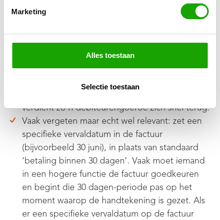
Wil je dat je klanten eerder gaan betalen? Vraag
Marketing
er dan gewoon om. Ben je helemaal zeker van
je business? Stel dan voor om vooraf te
factureren.
Stel een debiteurengoeroe(‘s) aan. Een sociaal
Alles toestaan
persoon of meerdere die makkelijk praten en
zich 100% bezighouden met het incasseren van
Selectie toestaan
de openstaande facturen. In veel gevallen
verdient zo’n debiteurengoeroe zich snel terug.
Vaak vergeten maar echt wel relevant: zet een
specifieke vervaldatum in de factuur
(bijvoorbeeld 30 juni), in plaats van standaard
‘betaling binnen 30 dagen’. Vaak moet iemand
in een hogere functie de factuur goedkeuren
en begint die 30 dagen-periode pas op het
moment waarop de handtekening is gezet. Als
er een specifieke vervaldatum op de factuur