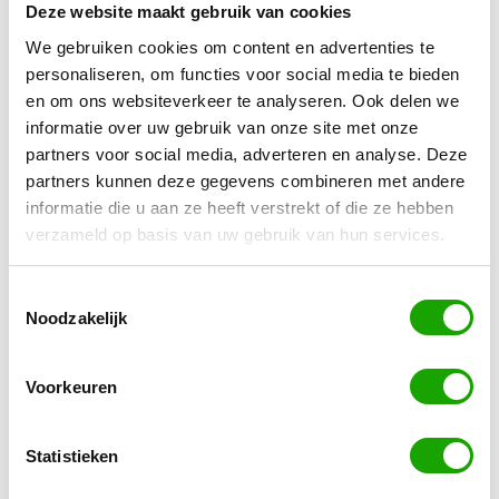
Deze website maakt gebruik van cookies
over enkele dagen wel tegemoet ziet. Of giet
We gebruiken cookies om content en advertenties te
deze boodschap in de vorm van een leuk
personaliseren, om functies voor social media te bieden
kaartje. Kost je geen drol maar levert direct veel
en om ons websiteverkeer te analyseren. Ook delen we
op! Vaak wordt zo’n kleine, sympathieke
informatie over uw gebruik van onze site met onze
herinnering op prijs gesteld.
partners voor social media, adverteren en analyse. Deze
Bouw een persoonlijke relatie op met de
partners kunnen deze gegevens combineren met andere
financiële administratie van jouw debiteuren.
informatie die u aan ze heeft verstrekt of die ze hebben
Ook dat zijn mensen. Praat met ze en help hen
verzameld op basis van uw gebruik van hun services.
waar je mogelijkheden ziet.
Verstuur je facturen zo snel mogelijk en let erop
Toestemmingsselectie
Noodzakelijk
dat de factuur geen fouten bevat. Hanteer een
strak geregeld betalingsherinneringenbeleid.
Je kunt natuurlijk betalingsherinneringen
Voorkeuren
sturen, maar bellen is sneller. Is de
betalingstermijn verlopen? Ga dan bellen,
Statistieken
bellen en nog eens bellen.