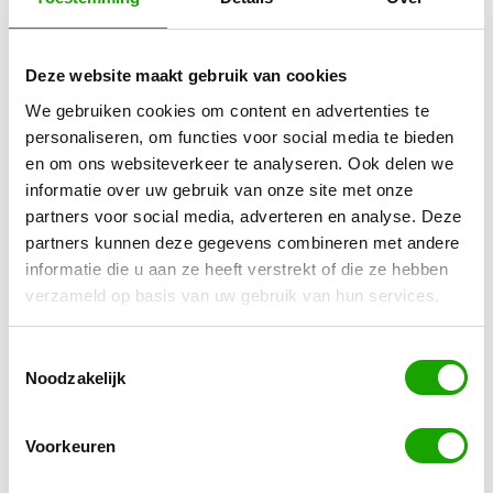
Het aannemen van personeel luistert extreem
nauw. De scheidslijn tussen te snel en te langzaam
Deze website maakt gebruik van cookies
mensen aannemen is flinterdun, maar kan net het
We gebruiken cookies om content en advertenties te
verschil maken in je groei. Zo heeft Paul de Wilde
personaliseren, om functies voor social media te bieden
met TPS achteraf gezien te lang gewacht met het
en om ons websiteverkeer te analyseren. Ook delen we
zelf doen van recruitment.
informatie over uw gebruik van onze site met onze
partners voor social media, adverteren en analyse. Deze
partners kunnen deze gegevens combineren met andere
Het technisch uitzendbureau voor internationaal
informatie die u aan ze heeft verstrekt of die ze hebben
personeel vertrouwde jarenlang op internationale
verzameld op basis van uw gebruik van hun services.
partners. “Dat ging op zichzelf best goed,” zegt
De Wilde, “maar het was toch een erg slimme zet
Toestemmingsselectie
om in 2017 recruitment in eigen hand te nemen.
Noodzakelijk
Dat had echter eerder gekund. Voor die tijd
hebben we jarenlang bureaus in bijvoorbeeld
Voorkeuren
Tsjechië ter plekke de sourcing laten doen, ik