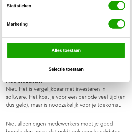
regelde dan de zaken op het moment dat iemand
Statistieken
naar Nederland kwam. Maar recruitment, die hele
candidate journey, is zo cruciaal voor je bedrijf. En
Marketing
dan bedoel ik het hele traject van iemand in het
buitenland zoeken tot hier in Nederland plaatsen.
Je kunt veel sneller groeien als je dat zélf doet.”
Alles toestaan
Begeleiden
van medewerkers en
Selectie toestaan
kandidaten
Hoe omzeilen?
Niet. Het is vergelijkbaar met investeren in
software. Het kost je voor een periode veel tijd (en
dus geld), maar is noodzakelijk voor je toekomst.
Niet alleen eigen medewerkers moet je goed
begeleiden, maar dat geldt ook voor kandidaten.