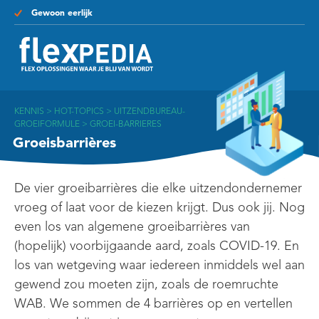
Gewoon eerlijk
KENNIS
>
HOT-TOPICS
>
UITZENDBUREAU-
GROEIFORMULE
>
GROEI-BARRIERES
Groeisbarrières
De vier groeibarrières die elke uitzendondernemer
vroeg of laat voor de kiezen krijgt. Dus ook jij. Nog
even los van algemene groeibarrières van
(hopelijk) voorbijgaande aard, zoals COVID-19. En
los van wetgeving waar iedereen inmiddels wel aan
gewend zou moeten zijn, zoals de roemruchte
WAB. We sommen de 4 barrières op en vertellen