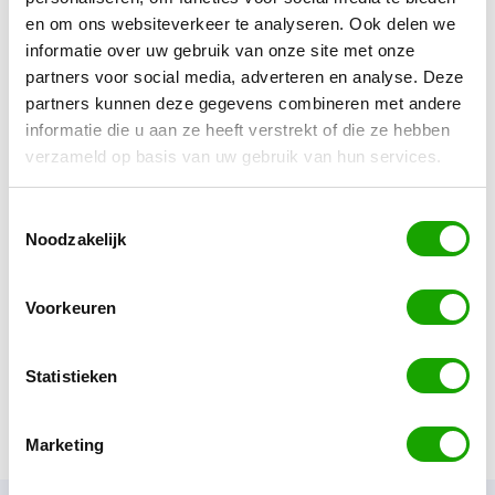
niemand eruit gegooid. Ook dat ween investering
en om ons websiteverkeer te analyseren. Ook delen we
met het oog op later”.
informatie over uw gebruik van onze site met onze
partners voor social media, adverteren en analyse. Deze
partners kunnen deze gegevens combineren met andere
De Rode Draad
informatie die u aan ze heeft verstrekt of die ze hebben
De grootste professionaliseringstap bij marketing
verzameld op basis van uw gebruik van hun services.
is het aannemen van personeel. Vier van de vijf
bureaus noemden dat als mijlpaal. Opvallend is dat
Toestemmingsselectie
Noodzakelijk
daarvan de helft (SOMA Works en 365Werk) die
stap inderdaad na zo’n drie tot vijf jaar heeft gezet,
de andere helft eerder (STONE) of later (NestrX).
Voorkeuren
Het aannemen van een marketingmedewerker
achtten de betrokken partijen noodzakelijk om de
Statistieken
naamsbekendheid en vindbaarheid voor klant en
kandidaat te vergroten.
Marketing