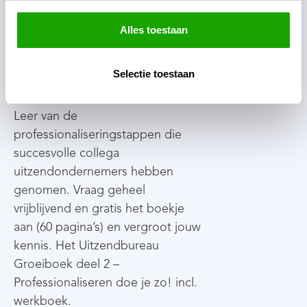
Vraag gratis aan
Alles toestaan
Uitzendbureau
Groeiboek deel 2 –
Professionaliseren doe
Selectie toestaan
je zo!
Leer van de
professionaliseringstappen die
succesvolle collega
uitzendondernemers hebben
genomen. Vraag geheel
vrijblijvend en gratis het boekje
aan (60 pagina’s) en vergroot jouw
kennis. Het
Uitzendbureau
Groeiboek deel 2 –
Professionaliseren doe je zo! incl.
werkboek.