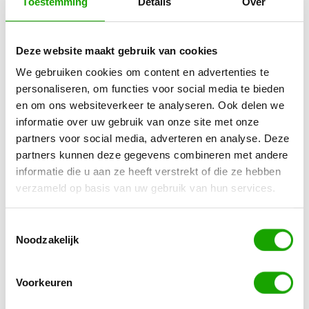
Toestemming
Details
Over
Omgeving: Noord-Holland
Salaris conform Cao Metaal & Techniek
Deze website maakt gebruik van cookies
We gebruiken cookies om content en advertenties te
Solliciteer nu!
personaliseren, om functies voor social media te bieden
en om ons websiteverkeer te analyseren. Ook delen we
Wil je solliciteren op deze vacature? Stuur een e-
informatie over uw gebruik van onze site met onze
mail met je CV en motivatie naar
partners voor social media, adverteren en analyse. Deze
vacature@flexpedia.nl
partners kunnen deze gegevens combineren met andere
Terug naar vacature overzicht
informatie die u aan ze heeft verstrekt of die ze hebben
verzameld op basis van uw gebruik van hun services.
For Flexpedia employees
Toestemmingsselectie
Noodzakelijk
Ben jij al medewerker van Flexpedia en heb je een
vraag of ben je op zoek naar hoe het zit met je
Voorkeuren
arbeidscontract of salarisuitbetaling? Klik dan op
de onderstaand link voor onze veelgestelde