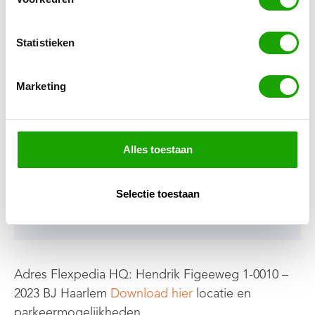
Alle eventdata &
locaties
Statistieken
Marketing
Flexpedia Kennis Event 2026 – 19
nov. 2026
Flexpedia HQ
Alles toestaan
10:30 - 15:00 uur
Selectie toestaan
Inschrijven
Beschikbaar
Adres Flexpedia HQ: Hendrik Figeeweg 1-0010 –
2023 BJ Haarlem
Download hier
locatie en
parkeermogelijkheden.