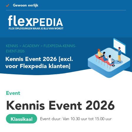
Gewoon eerlijk
KENNIS
>
ACADEMY
>
FLEXPEDIA-KENNIS-
EVENT-2026
Kennis Event 2026 [excl.
voor Flexpedia klanten]
Event
Kennis Event 2026
Klassikaal
Event duur: Van 10.30 uur tot 15.00 uur