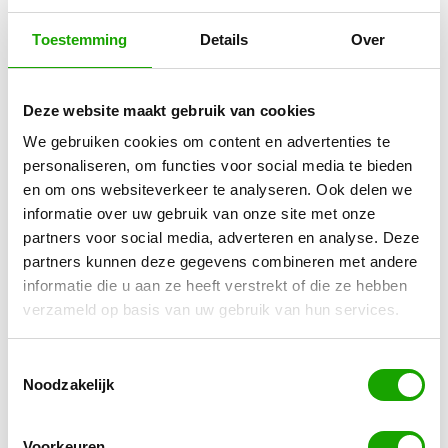
Wim Davidse
Toestemming
Details
Over
Strateeg voor (flex)werkgevers & hoofdredacteur
Flexnieuws
Arne Lont
Deze website maakt gebruik van cookies
Commercieel Directeur Flexpedia
We gebruiken cookies om content en advertenties te
personaliseren, om functies voor social media te bieden
en om ons websiteverkeer te analyseren. Ook delen we
informatie over uw gebruik van onze site met onze
Ga direct naar:
partners voor social media, adverteren en analyse. Deze
Kennis Event 19-11-2026
partners kunnen deze gegevens combineren met andere
informatie die u aan ze heeft verstrekt of die ze hebben
Ik heb een vraag
verzameld op basis van uw gebruik van hun services.
Inschrijven
Toestemmingsselectie
Noodzakelijk
Voorkeuren